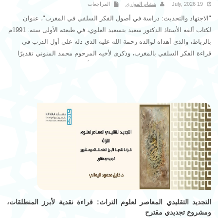
19 July, 2026
هشام الهواري
المراجعات
"الاجتهاد والتحديث: دراسة في أصول الفكر السلفي في المغرب"، عنوان
لكتاب ألفه الأستاذ الدكتور سعيد بنسعيد العلوي، في طبعته الأولى سنة: 1991م
بالرباط، والذي أهداه لوالده رحمة الله عليه الذي دله على أول الدرب في
قراءة الفكر السلفي بالمغرب، وذكرى لأخيه المرحوم محمد المنوني تقديرًا
لعلمه واعترافًا بفضله، وبعد أن لاقى الكتاب إقبالًا شديدًا من لدن القراء،
ونفذت الطبعة في غضون أشهر معدودة، وصادف من الباحثين والدارسين
اهتمامًا كبيرًا، أصدر المؤلف طبعة ثانية سنة: 2001م بالرباط، مزيدة ببعض
الإفادة والجدة واصطفاء لبعض النصوص وترتيبها على نحو معين.
التجديد التقليدي المعاصر لعلوم التراث: قراءة نقدية لأبرز المنطلقات،
ومشروع تجديدي مقترح