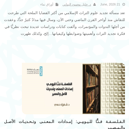
21 June, 2026
د. خليل محمود اليماني
أوراق نماء
تعد مسألة تجديد علوم التراث الإسلامي من أكثر القضايا الملحة التي طرحت
للنقاش منذ أواخر القرن الماضي وحتى الآن، وسال فيها مدادٌ كثيرٌ جدًّا، وعقدت
من أجلها الندوات والمؤتمرات، وألفت كتابات ودراسات عديدة تبحث نظريًّا في
فكرة تجديد التراث وأهميتها وضوابطها وكيفياتها...إلخ، وكذلك ظهرت
مشروعات ومحاولات مباشرة للقيام بهذا التجديد وتحقيقه.
الـفـلـسـفـة فـنـًّا للـيـومِـي: إمـدادات الـمعـنـى وتـحـديـات الأصـل
والـمـصِـيـر