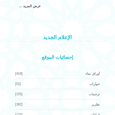
عرض المزيد ...
الإعلام الجديد
إحصائيات الموقع
أوراق نماء
[419]
حوارات
[51]
ترجمات
[155]
تقارير
[382]
قراءات
[177]