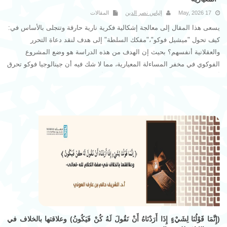
17 May, 2026
إلياس نصر الدين
المقالات
يسعى هذا المقال إلى معالجة إشكالية فكرية نارية حارقة وتتجلى بالأساس في:
كيف تحول "ميشيل فوكو"،"مفكك السلطة" إلى هدف لنقد دعاة التحرر
والعقلانية أنفسهم؟ بحيث إن الهدف من هذه الدراسة هو وضع المشروع
الفوكوي في مخفر المساءلة المعيارية، مما لا شك فيه أن جينالوجيا فوكو تحرق
أوهام الحقيقة المطلقة، والسبب راجع إلى أنها تترك الفعل التحرري دون
بوصلة أخلاقية متينة.
(إِنَّمَا قَوْلُنَا لِشَيْءٍ إِذَا أَرَدْنَاهُ أَنْ نَقُولَ لَهُ كُنْ فَيَكُونُ) وعلاقتها بالخلاف في