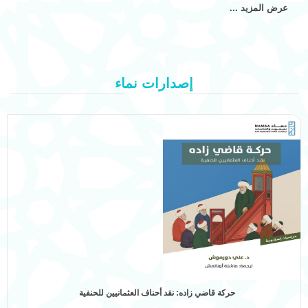
عرض المزيد ...
إصدارات نماء
شدُّ الرِّحال من إيبيريا إلى بلاد المغرب: فتاوى الفقهاء المسلمين ردًّا على الغزو المسيحي