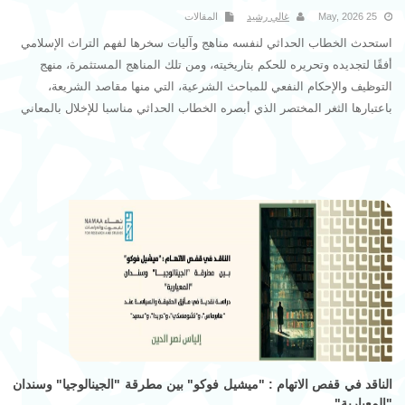
25 May, 2026
غالي رشيد
المقالات
استحدث الخطاب الحداثي لنفسه مناهج وآليات سخرها لفهم التراث الإسلامي
أفقًا لتجديده وتحريره للحكم بتاريخيته، ومن تلك المناهج المستثمرة، منهج
التوظيف والإحكام النفعي للمباحث الشرعية، التي منها مقاصد الشريعة،
باعتبارها الثغر المختصر الذي أبصره الخطاب الحداثي مناسبا للإخلال بالمعاني
الشرعية باسم مصالح المكلفين والاستجابة لمتغيرات الواقع. فتوسلوا في ذلك
بالشاطبي شيخ المقاصد، فتداولوا مقاصده زعمًا، فلا هم وافقوا قصد الشارع
ولا المكلف، ولا قصد الشاطبي.
الناقد في قفص الاتهام : "ميشيل فوكو" بين مطرقة "الجينالوجيا" وسندان
"المعيارية"