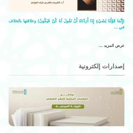
(إِنَّمَا قَوْلُنَا لِشَيْءٍ إِذَا أَرَدْنَاهُ أَنْ نَقُولَ لَهُ كُنْ فَيَكُونُ) وعلاقتها بالخلاف
في
...
عرض المزيد ...
إصدارات إلكترونية