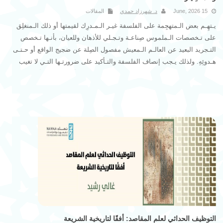
15 June, 2026
د. شهرزاد حمدي
المقالات
يـتهِـم بعض الـمتهجِمة على الفلسفة غيـر الـمـدرِك لقيمتها أو ذلك الـمنغلِق
على تـخصصات الـملموس صِناعـة وتـجـلي للأذهان وللعيان، بأنـها تـخصص
التـجريد البعيد عن العالـم الـمعيش مفصول الصِلة عن ضجيج الواقع أو حـتـى
هـدوئِهِ. ولذلك يـجب إنصاف الفلسفة والتـأكيد على ضرورتـها التـي لا تغيب
وعلى مـرافقتها الـمستمـرة لـحياة الإنسان بـمختلف أحداثـها، في أفـراحها
وفي أحزانـها، في استقرارها وفي جـريانـها من الأحداث والتغيـر. فالفلسفة
دائِما هي قـوة نـظـر في واقع العمل وإن بـدت مِـثاليـة مـفارِقة فإنـها تتـمشـى
مع طبيعة العصـر الذي تـولـدت فيه هذه الـرؤية، فـهي خِطاب بِلِسان الزمـن
الـمعاصـر لـها.
التوظيف الحداثي لعلم المقاصد: أفقًا لتاريخية الشريعة