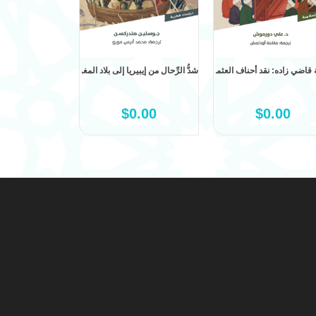
ية
قاضي زاده: نقد أحناف العثمانيين للحنفية
شدُّ الرِّحال من إيبيريا إلى بلاد المغرب: فتاوى الفقهاء ا
الأفغاني وعبده: مق
0.00
$0.00
$0.00