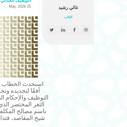
التوظيف الحداثي لع
25 May, 2026
غالي رشيد
الكاتب
استحدث الخطاب ال
أفقًا لتجديده وتح
التوظيف والإحكام الن
الثغر المختصر الذي
باسم مصالح المكلفي
شيخ المقاصد، فتداو