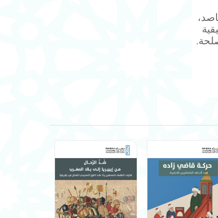
اصد،
قية
لحة.