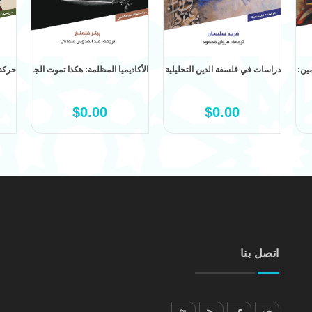
وأهله للخطابي (ت: 388هــ)؛ دراسة لأقدم مصدر تراثي ناقد لعلم الكلام
الأكاديميا المظلمة: هكذا تموت الجامعات
دراسات في فلسفة الدين التحليلية: فتغنشتاين، علم الأخلاق، النحو، والفلسفة الإسلام
حركة 
$0.00
$0.00
اتصل بنا