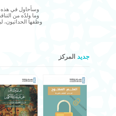
وسأحاول في هذه ال
وما ولدّه من التنا
وظفها الحداثيون، ل
جديد
المركز