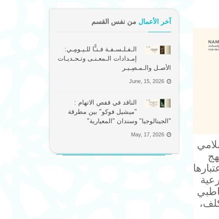
آخر الأعمال
من نفس القسم
الـفـلـسـفـة فـنـًّا للـيـومِـي:
إمـدادات الـمعـنـى وتـحـديـات
الأصـل والـمـصِـيـر
June, 15, 2026
الناقد في قفص الاتهام :
"ميشيل فوكو" بين مطرقة
"الجينالوجيا" وسندان "المعيارية"
May, 17, 2026
لامي
هج
بارها
رعية
اطبي
كلف،