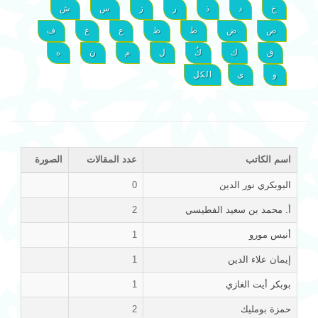
خ
د
ذ
ر
ز
س
ش
ص
ض
ط
ظ
ع
غ
ف
ق
ك
كُ
ل
م
ن
ه
و
ى
الكل
اسم الكاتب
عدد المقالات
الصورة
البوبكري نور الدين
0
أ. محمد بن سعيد الفطيسي
2
أنيس مورو
1
إيمان علاء الدين
1
بوبكر أيت الغازي
1
حمزة بومليك
2