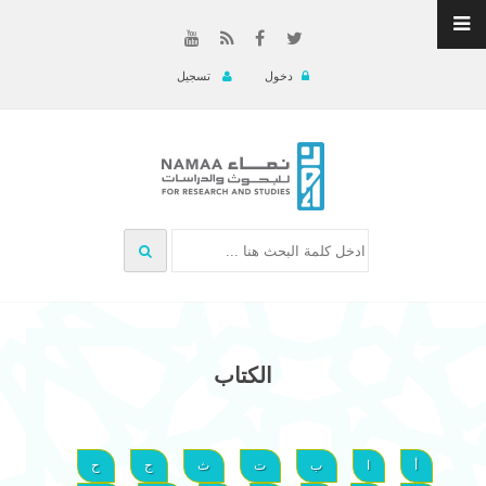
دخول
تسجيل
الكتاب
أ
ا
ب
ت
ث
ج
ح