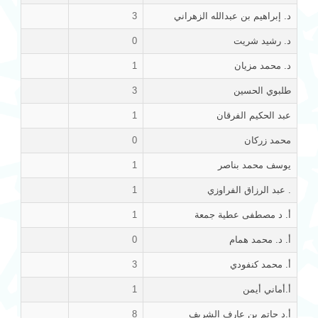
د. إبراهيم بن عبدالله الزهراني
3
د. رشيد شريت
0
د. محمد مزيان
1
طلبوي الحسين
3
عبد الحكيم الفرقان
1
محمد زركان
0
يوسف محمد بناصر
1
. عبد الرزاق الفراوزي
1
أ. د مصطفى عطية جمعة
1
أ. د. محمد همام
0
أ. محمد كنفودي
3
أ.أماني أيمن
1
أ.د حاتم بن عارف الشريف
8